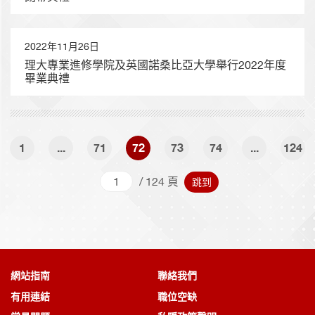
2022年11月26日
理大專業進修學院及英國諾桑比亞大學舉行2022年度
畢業典禮
1
...
71
72
73
74
...
124
頁
跳到
/ 124 頁
跳到
頁
網站指南
聯絡我們
有用連結
職位空缺