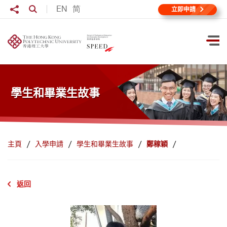
跳到主要內容
分享至
EN
简
打開搜尋輸入格
立即申請
打
學生和畢業生故事
主頁
入學申請
學生和畢業生故事
鄭稼穎
返回