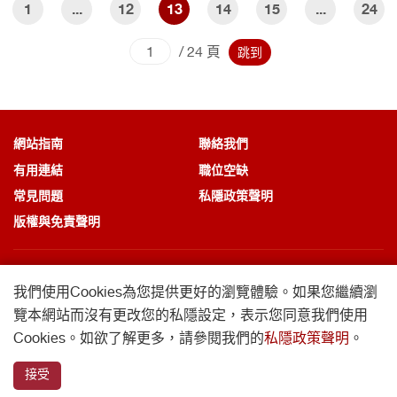
1
...
12
13
14
15
...
24
頁
跳到
/ 24 頁
跳到
頁
網站指南
聯絡我們
有用連結
職位空缺
常見問題
私隱政策聲明
版權與免責聲明
我們使用Cookies為您提供更好的瀏覽體驗。
如果您繼續瀏
覽本網站而沒有更改您的私隱設定，
表示您同意我們使用
© 2026 香港理工大學專業進修學院 版權所有
Cookies。如欲了解更多，請參閱我們的
私隱政策聲明
。
專業進修學院是由香港理工大學之附屬機構專業及持續教育學院有限公司管
理。
接受