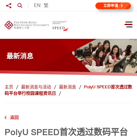
跳到主要内容
分享至
EN
繁
打开搜寻输入格
立即申请
打
最新消息
主页
最新消息与活动
最新消息
PolyU SPEED首次透过数
码平台举行校园课程资讯日
返回
PolyU SPEED首次透过数码平台