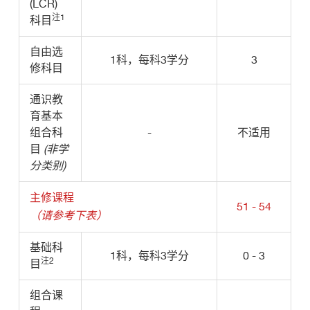
(LCR)
注1
科目
自由选
1科，每科3学分
3
修科目
通识教
育基本
组合科
-
不适用
目
(非学
分类别)
主修课程
51 - 54
（请参考下表）
基础科
1科，每科3学分
0 - 3
注2
目
组合课